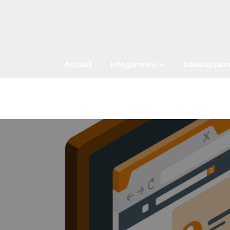
Accueil
Infogérance
Développem