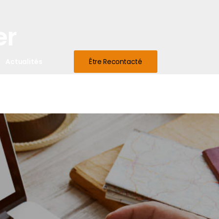
er
Actualités
Être Recontacté